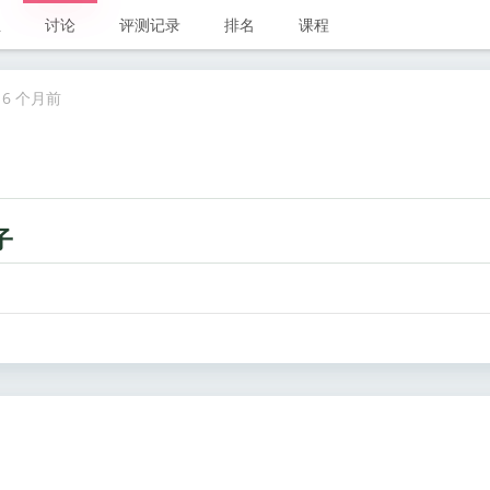
业
讨论
评测记录
排名
课程
@
6 个月前
子