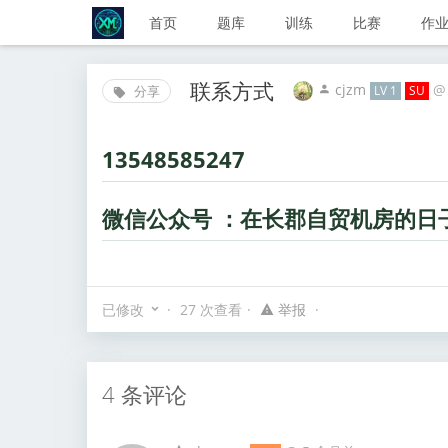
首页
题库
训练
比赛
作
联系方式
cjzm
分享
LV 1
SU
13548585247
微信公众号 ：在长郡自贸机房的日
27 次查看
已修改
举报
4 条评论