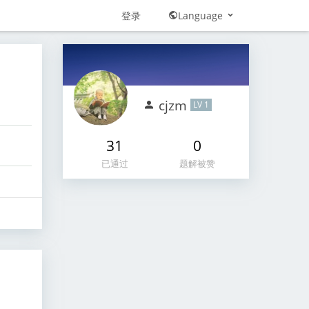
登录
Language
cjzm
LV 1
31
0
已通过
题解被赞