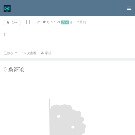
11
guoleilei
@
6 个月前
C++
LV 4
1
已修改
16 次查看
举报
0 条评论