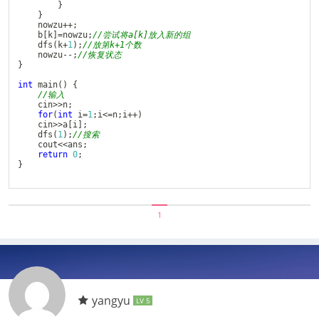
}
}
	nowzu
++
;
	b
[
k
]
=
nowzu
;
//尝试将a[k]放入新的组 
dfs
(
k
+
1
)
;
//放第k+1个数 
	nowzu
--
;
//恢复状态 
}
int
main
(
)
{
//输入 
    cin
>>
n
;
for
(
int
 i
=
1
;
i
<=
n
;
i
++
)
    cin
>>
a
[
i
]
;
dfs
(
1
)
;
//搜索 
    cout
<<
ans
;
return
0
;
}
1
yangyu
LV 5