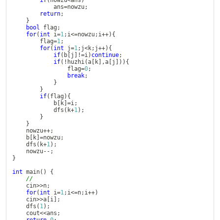
if
(
nowzu
<
ans
)
			ans
=
nowzu
;
return
;
}
bool
 flag
;
for
(
int
 i
=
1
;
i
<=
nowzu
;
i
++
)
{
		flag
=
1
;
for
(
int
 j
=
1
;
j
<
k
;
j
++
)
{
if
(
b
[
j
]
!=
i
)
continue
;
if
(
!
huzhi
(
a
[
k
]
,
a
[
j
]
)
)
{
				flag
=
0
;
break
;
}
}
if
(
flag
)
{
			b
[
k
]
=
i
;
dfs
(
k
+
1
)
;
}
}
	nowzu
++
;
	b
[
k
]
=
nowzu
;
dfs
(
k
+
1
)
;
	nowzu
--
;
}
int
main
(
)
{
//
    cin
>>
n
;
for
(
int
 i
=
1
;
i
<=
n
;
i
++
)
    cin
>>
a
[
i
]
;
dfs
(
1
)
;
    cout
<<
ans
;