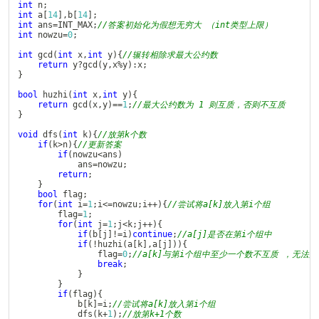
int
 n
;
int
 a
[
14
]
,
b
[
14
]
;
int
 ans
=
INT_MAX
;
//答案初始化为假想无穷大 （int类型上限） 
int
 nowzu
=
0
;
int
gcd
(
int
 x
,
int
 y
)
{
//辗转相除求最大公约数 
return
 y
?
gcd
(
y
,
x
%
y
)
:
x
;
}
bool
huzhi
(
int
 x
,
int
 y
)
{
return
gcd
(
x
,
y
)
==
1
;
//最大公约数为 1 则互质，否则不互质 
}
void
dfs
(
int
 k
)
{
//放第k个数 
if
(
k
>
n
)
{
//更新答案 
if
(
nowzu
<
ans
)
			ans
=
nowzu
;
return
;
}
bool
 flag
;
for
(
int
 i
=
1
;
i
<=
nowzu
;
i
++
)
{
//尝试将a[k]放入第i个组 
		flag
=
1
;
for
(
int
 j
=
1
;
j
<
k
;
j
++
)
{
if
(
b
[
j
]
!=
i
)
continue
;
//a[j]是否在第i个组中 
if
(
!
huzhi
(
a
[
k
]
,
a
[
j
]
)
)
{
				flag
=
0
;
//a[k]与第i个组中至少一个数不互质 ，无法放
break
;
}
}
if
(
flag
)
{
			b
[
k
]
=
i
;
//尝试将a[k]放入第i个组
dfs
(
k
+
1
)
;
//放第k+1个数 