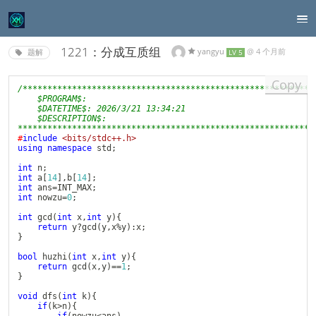
1221：分成互质组
yangyu
@
4 个月前
题解
LV 5
Copy
/************************************************************
    $PROGRAM$: 

    $DATETIME$: 2026/3/21 13:34:21

    $DESCRIPTION$: 

************************************************************
#
include
<bits/stdc++.h>
using
namespace
 std
;
int
 n
;
int
 a
[
14
]
,
b
[
14
]
;
int
 ans
=
INT_MAX
;
int
 nowzu
=
0
;
int
gcd
(
int
 x
,
int
 y
)
{
return
 y
?
gcd
(
y
,
x
%
y
)
:
x
;
}
bool
huzhi
(
int
 x
,
int
 y
)
{
return
gcd
(
x
,
y
)
==
1
;
}
void
dfs
(
int
 k
)
{
if
(
k
>
n
)
{