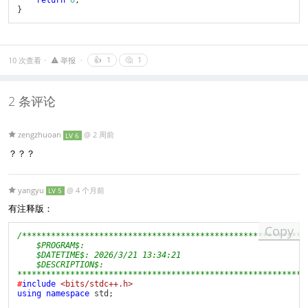
return
0
;
}
10 次查看
举报
👍
1
🤔
1
2 条评论
zengzhuoan
@
2 周前
LV 6
？？？
yangyu
@
4 个月前
LV 5
有注释版：
Copy
/************************************************************
    $PROGRAM$: 

    $DATETIME$: 2026/3/21 13:34:21

    $DESCRIPTION$: 

************************************************************
#
include
<bits/stdc++.h>
using
namespace
 std
;