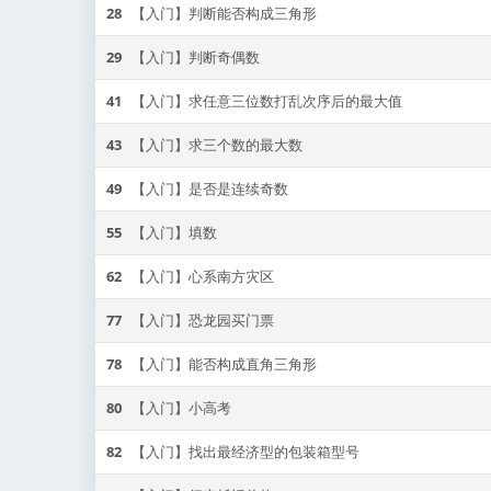
28
【入门】判断能否构成三角形
29
【入门】判断奇偶数
41
【入门】求任意三位数打乱次序后的最大值
43
【入门】求三个数的最大数
49
【入门】是否是连续奇数
55
【入门】填数
62
【入门】心系南方灾区
77
【入门】恐龙园买门票
78
【入门】能否构成直角三角形
80
【入门】小高考
82
【入门】找出最经济型的包装箱型号