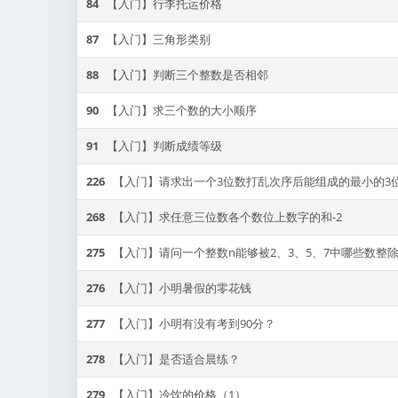
84
【入门】行李托运价格
87
【入门】三角形类别
88
【入门】判断三个整数是否相邻
90
【入门】求三个数的大小顺序
91
【入门】判断成绩等级
226
【入门】请求出一个3位数打乱次序后能组成的最小的3
268
【入门】求任意三位数各个数位上数字的和-2
275
【入门】请问一个整数n能够被2、3、5、7中哪些数整
276
【入门】小明暑假的零花钱
277
【入门】小明有没有考到90分？
278
【入门】是否适合晨练？
279
【入门】冷饮的价格（1）