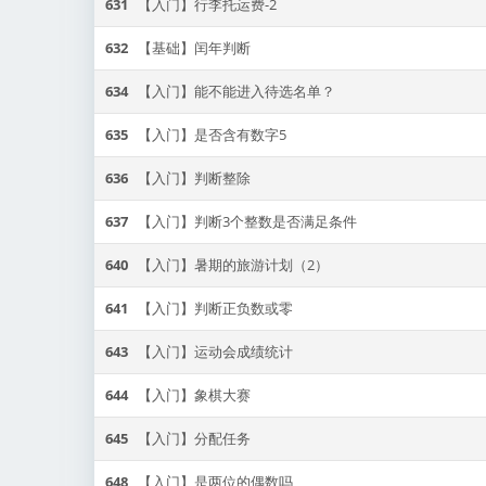
631
【入门】行李托运费-2
632
【基础】闰年判断
634
【入门】能不能进入待选名单？
635
【入门】是否含有数字5
636
【入门】判断整除
637
【入门】判断3个整数是否满足条件
640
【入门】暑期的旅游计划（2）
641
【入门】判断正负数或零
643
【入门】运动会成绩统计
644
【入门】象棋大赛
645
【入门】分配任务
648
【入门】是两位的偶数吗