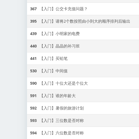
367
【入门】公交卡充值问题？
395
【入门】请将2个数按照由小到大的顺序排列后输出
439
【入门】小明家的电费
440
【入门】晶晶的补习班
441
【入门】买铅笔
530
【入门】中间值
590
【入门】十位大还是个位大
591
【入门】谁的年龄大
592
【入门】暑假的旅游计划
593
【入门】三位数是否对称
594
【入门】六位数是否对称