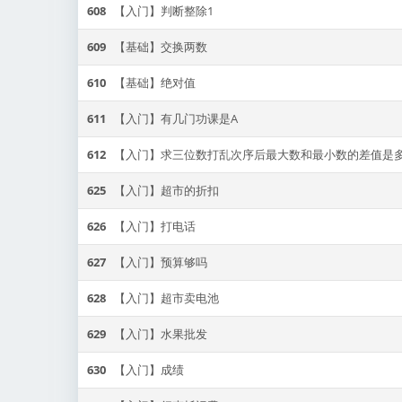
608
【入门】判断整除1
609
【基础】交换两数
610
【基础】绝对值
611
【入门】有几门功课是A
612
【入门】求三位数打乱次序后最大数和最小数的差值是
625
【入门】超市的折扣
626
【入门】打电话
627
【入门】预算够吗
628
【入门】超市卖电池
629
【入门】水果批发
630
【入门】成绩