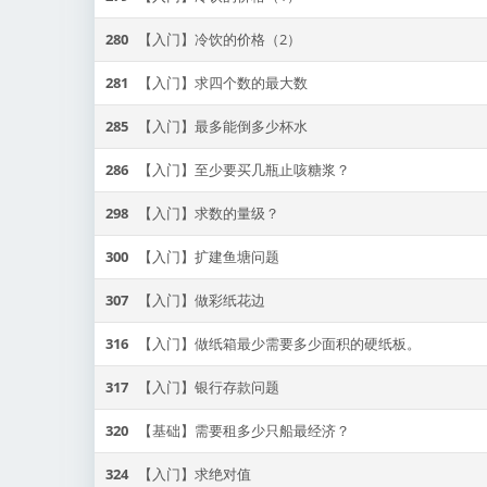
280
【入门】冷饮的价格（2）
281
【入门】求四个数的最大数
285
【入门】最多能倒多少杯水
286
【入门】至少要买几瓶止咳糖浆？
298
【入门】求数的量级？
300
【入门】扩建鱼塘问题
307
【入门】做彩纸花边
316
【入门】做纸箱最少需要多少面积的硬纸板。
317
【入门】银行存款问题
320
【基础】需要租多少只船最经济？
324
【入门】求绝对值