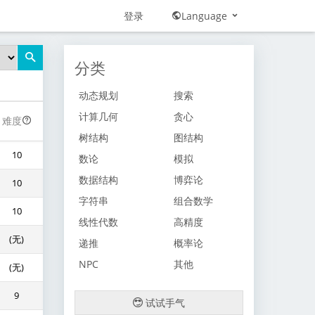
登录
Language
分类
动态规划
搜索
计算几何
贪心
难度
树结构
图结构
10
数论
模拟
数据结构
博弈论
10
字符串
组合数学
10
线性代数
高精度
(无)
递推
概率论
NPC
其他
(无)
9
试试手气