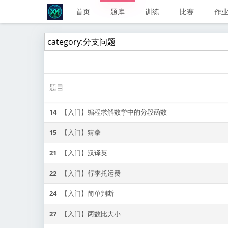
首页
题库
训练
比赛
作
题目
14
【入门】编程求解数学中的分段函数
15
【入门】猜拳
21
【入门】汉译英
22
【入门】行李托运费
24
【入门】简单判断
27
【入门】两数比大小