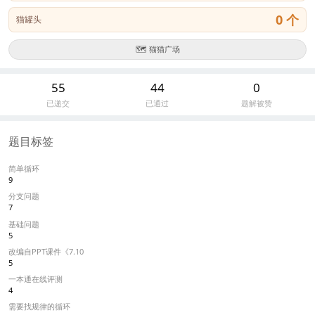
0 个
猫罐头
🗺️ 猫猫广场
55
44
0
已递交
已通过
题解被赞
题目标签
简单循环
9
分支问题
7
基础问题
5
改编自PPT课件《7.10
5
一本通在线评测
4
需要找规律的循环