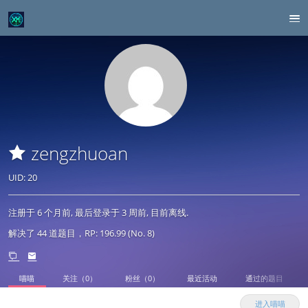
zengzhuoan
UID: 20
注册于
6 个月前
, 最后登录于
3 周前
, 目前离线.
解决了 44 道题目，RP: 196.99 (No. 8)
喵喵
关注（0）
粉丝（0）
最近活动
通过的题目
进入喵喵